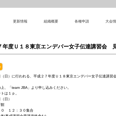
更新情報
組織概要
各種申請
大会
７年度Ｕ１８東京エンデバー女子伝達講習会 
会
日（日）に行われる、平成２７年度Ｕ１８東京エンデバー女子伝達講習
、「team JBA」より申し込みください。
ントは１ｐ。
（日）
育館
０ １２：３０集合
者(養成講習会受講資格含む)